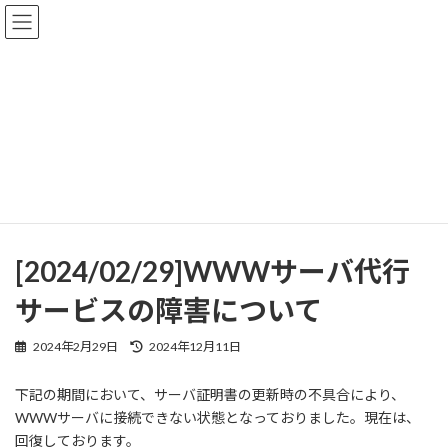
コ
ナ
ン
ビ
テ
ゲ
ン
ー
ツ
シ
へ
ョ
Post List
ス
ン
キ
に
ッ
移
プ
動
Home
Post List
障害情報
[2024/02/29]WWWサーバ代行サービスの障害について
[2024/02/29]WWWサーバ代行
サービスの障害について
最
2024年2月29日
2024年12月11日
終
更
下記の期間において、サーバ証明書の更新時の不具合により、
新
WWWサーバに接続できない状態となっておりました。現在は、
日
時
回復しております。