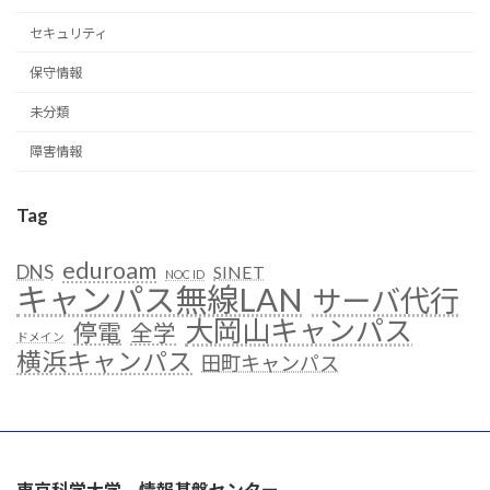
セキュリティ
保守情報
未分類
障害情報
Tag
eduroam
DNS
SINET
NOC ID
キャンパス無線LAN
サーバ代行
大岡山キャンパス
停電
全学
ドメイン
横浜キャンパス
田町キャンパス
東京科学大学 情報基盤センター