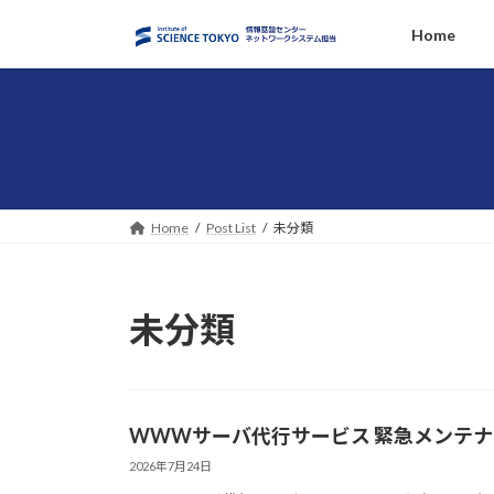
コ
ナ
Home
ン
ビ
テ
ゲ
ン
ー
ツ
シ
へ
ョ
ス
ン
キ
に
ッ
移
Home
Post List
未分類
プ
動
未分類
WWWサーバ代行サービス 緊急メンテナン
2026年7月24日