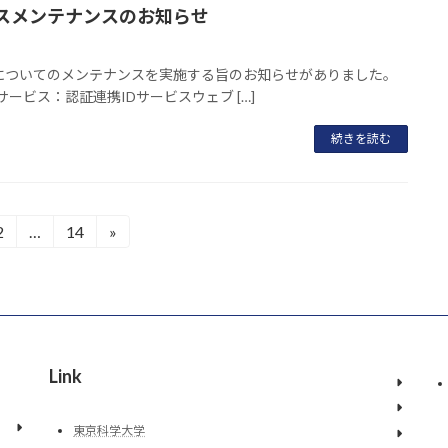
Dサービスメンテナンスのお知らせ
ービスについてのメンテナンスを実施する旨のお知らせがありました。
受けるサービス：認証連携IDサービスウェブ […]
続きを読む
2
…
14
»
固
固
定
定
ペ
ペ
ー
ー
ジ
ジ
Link
東京科学大学