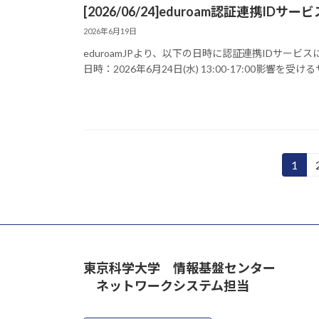
[2026/06/24]eduroam認証連携I
2026年6月19日
eduroamJPより、以下の日時に認証連携IDサ
日時：2026年6月24日(水) 13:00-17:00影響を
投
1
固
定
稿
ペ
の
ー
ジ
ペ
東京科学大学 情報基盤センター
ー
ネットワークシステム担当
ジ