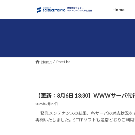
コ
ナ
Home
ン
ビ
テ
ゲ
ン
ー
ツ
シ
へ
ョ
ス
ン
キ
に
ッ
移
Home
Post List
プ
動
【更新：8月6日 13:30】WWWサーバ
2026年7月29日
緊急メンテナンスの結果、各サーバの対応状況をお知らせい
再開いたしました。SFTPソフトも通常どおりご利用いただ