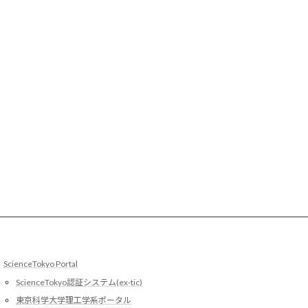
ScienceTokyo Portal
ScienceTokyo認証システム(ex-tic)
東京科学大学理工学系ポータル