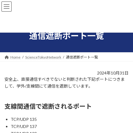
コ
ナ
ン
ビ
テ
ゲ
ン
ー
ツ
シ
へ
ョ
通信遮断ポート一覧
ス
ン
キ
に
ッ
移
プ
動
Home
ScienceTokyoNetwork
通信遮断ポート一覧
2024年10月31日
安全上、直接通信すべきでないと判断された下記ポートにつきま
して、学外/支線間にて通信を遮断しています。
支線間通信で遮断されるポート
TCP/UDP 135
TCP/UDP 137