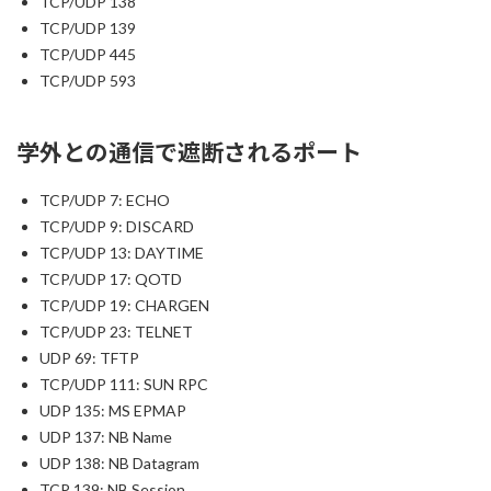
TCP/UDP 138
TCP/UDP 139
TCP/UDP 445
TCP/UDP 593
学外との通信で遮断されるポート
TCP/UDP 7: ECHO
TCP/UDP 9: DISCARD
TCP/UDP 13: DAYTIME
TCP/UDP 17: QOTD
TCP/UDP 19: CHARGEN
TCP/UDP 23: TELNET
UDP 69: TFTP
TCP/UDP 111: SUN RPC
UDP 135: MS EPMAP
UDP 137: NB Name
UDP 138: NB Datagram
TCP 139: NB Session