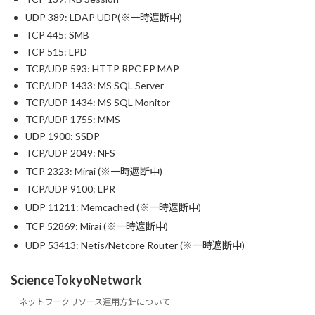
UDP 389: LDAP UDP(※一時遮断中)
TCP 445: SMB
TCP 515: LPD
TCP/UDP 593: HTTP RPC EP MAP
TCP/UDP 1433: MS SQL Server
TCP/UDP 1434: MS SQL Monitor
TCP/UDP 1755: MMS
UDP 1900: SSDP
TCP/UDP 2049: NFS
TCP 2323: Mirai (※一時遮断中)
TCP/UDP 9100: LPR
UDP 11211: Memcached (※一時遮断中)
TCP 52869: Mirai (※一時遮断中)
UDP 53413: Netis/Netcore Router (※一時遮断中)
ScienceTokyoNetwork
ネットワークリソース運用方針について