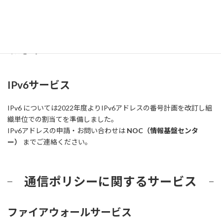
担当者の異動など変更される場合には、必ず
変更申請
をお願いい
たします。原則、
当担当とのやりとりはセキュリティおよび管理・
運用面から連絡担当者の方とさせていただいています
のでご了承
ください。
IPv6サービス
IPv6 については2022年度よりIPv6アドレスの番号計画を改訂し組
織単位での割当てを準備しました。
IPv6アドレスの申請・お問い合わせは
NOC（情報基盤センタ
ー）
までご連絡ください。
通信ポリシーに関するサービス
ファイアウォールサービス